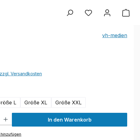
vh-medien
. zzgl. Versandkosten
len
röße L
Größe XL
Größe XXL
ib den gewünschten Wert ein oder benutze die Schaltflächen um di
In den Warenkorb
 hinzufügen