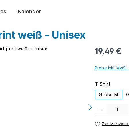
res
Kalender
int weiß - Unisex
19,49 €
Preise inkl. MwSt
auswäh
T-Shirt
Größe M
G
Produkt Anzahl: G
Zum Merkzettel