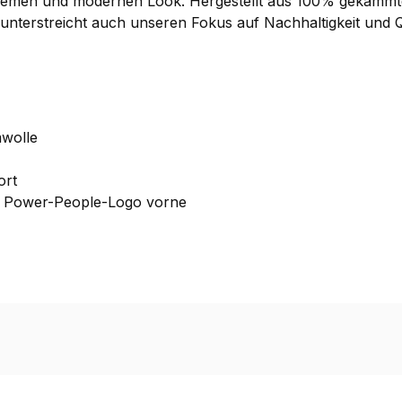
quemen und modernen Look. Hergestellt aus 100% gekämmte
nterstreicht auch unseren Fokus auf Nachhaltigkeit und Qu
wolle
ort
es Power-People-Logo vorne