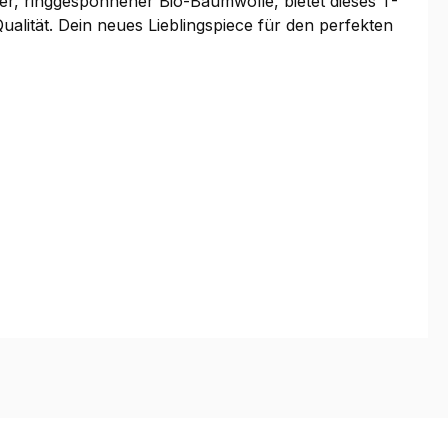
r, ringgesponnener Bio-Baumwolle, bietet dieses T-
alität. Dein neues Lieblingspiece für den perfekten