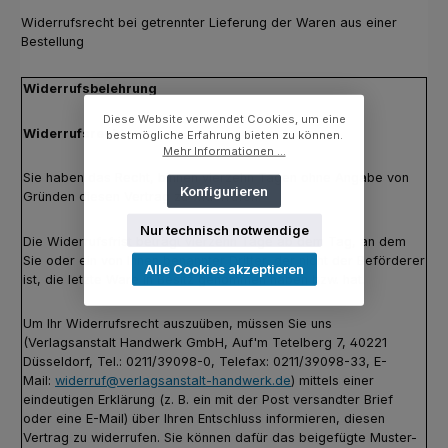
Widerrufsrecht bei getrennter Lieferung der Waren aus einer
Bestellung
Widerrufsbelehrung
Diese Website verwendet Cookies, um eine
Widerrufsrecht
bestmögliche Erfahrung bieten zu können.
Mehr Informationen ...
Sie haben das Recht, binnen vierzehn Tagen ohne Angabe von
Konfigurieren
Gründen diesen Vertrag zu widerrufen.
Nur technisch notwendige
Die Widerrufsfrist beträgt vierzehn Tage ab dem Tag, an dem
Sie oder ein von Ihnen benannter Dritter, der nicht der Beförderer
Alle Cookies akzeptieren
ist, die letzte Ware in Besitz genommen haben bzw. hat.
Um Ihr Widerrufsrecht auszuüben, müssen Sie uns
(Verlagsanstalt Handwerk GmbH, Auf'm Tetelberg 7, 40221
Düsseldorf, Tel.: 0211/39098-0, Telefax: 0211/39098-33, E-
Mail:
widerruf@verlagsanstalt-handwerk.de
) mittels einer
eindeutigen Erklärung (z. B. ein mit der Post versandter Brief
oder eine E-Mail) über Ihren Entschluss informieren, diesen
Vertrag zu widerrufen. Sie können dafür das beigefügte Muster-