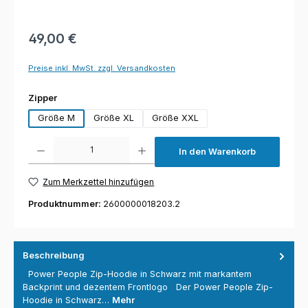
49,00 €
Preise inkl. MwSt. zzgl. Versandkosten
auswählen
Zipper
Größe M
Größe XL
Größe XXL
Produkt Anzahl: Gib den gewünschten Wert ein oder benutze die Schaltfl
In den Warenkorb
Zum Merkzettel hinzufügen
Produktnummer:
2600000018203.2
Beschreibung
Power People Zip-Hoodie in Schwarz mit markantem
Backprint und dezentem Frontlogo Der Power People Zip-
Hoodie in Schwarz…
Mehr