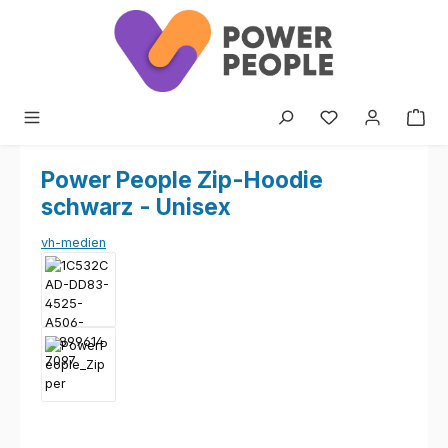
Zum Hauptinhalt springen
Power People Zip-Hoodie
schwarz - Unisex
vh-medien
Bildergalerie überspringen